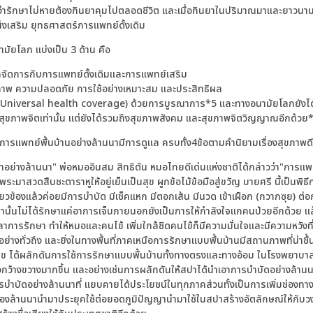
ารักษาไม่หายต้องกินยาคุมไปตลอดชีวิต และเมื่อกินยาในปริมาณมาและยาวนาน ต
งเสริม ยุทธศาสตร์การแพทย์ดั้งเดิม
มัยโลก แบ่งเป็น 3 ด้าน คือ
มารถจัดการกับการแพทย์ดั้งเดิมและการแพทย์เสริม
ภาพ ความปลอดภัย การใช้อย่างเหมาะสม และประสิทธิผล
า (Universal health coverage) ด้วยการบูรณาการ*5 และทางอนามัยโลกยัง
ขภาพจิตเท่านั้น แต่ยังได้รวมถึงสุขภาพสังคม และสุขภาพจิตวิญญาณอีกด้วย
ัดการแพทย์พื้นบ้านอย่างล้านนามีการดูแล ครบทั้ง4ข้อตามคำนิยามเรื่องสุขภา
กษาอย่างล้านนา" พ่อหมออินสม สิทธิตัน หมอไทยดีเด่นแห่งชาติได้กล่าวว่า"การแพ
พระมาสวดสืบชะตาราหูให้อยู่เย็นเป็นสุข ผูกข้อไม้ข้อมือสู่ขวัญ บายศรี นี้เป็นพ
กี่ยวข้องแล้วค่อยมีการบำบัด มีเช็คแหก มีตอกเส้น มีนวด เข้าเฝือก (กวากซุย) ต่อ
นานั้นไม่ได้รักษาแค่อาการเจ็บภายนอกยังเป็นการให้กำลังใจแกคนป่วยอีกด้วย แล
าการรักษา ทำให้หมอและคนไข้ เพิ่มใกล้ชิดคนไข้ก็มีความมั่นใจและมีความหวังที
อย่างทั่วถึง และยิ่งในทางพื้นที่ภาคเหนือการรักษาแบบพื้นบ้านมีสถานภาพที่น่าช
ข ได้ผลักดันการใช้การรักษาแบบพื้นบ้านทั้งทางตรงและทางอ้อม ในโรงพยาบา
กว้างขวางมากขึ้น และอย่างเช่นการผลักดันให้สปาได้นำเอาการบำบัดอย่างล้านนา
บำบัดอย่างล้านนาที่ แยบคายได้ประโยชน์ในทุกภาคส่วนทั้งเป็นการเพิ่มช่องทาง
ของล้านนานำมาประยุคใช้ต่อยอดภูมิปัญญานำมาใช้ในสปาสร้างอัตลักษณ์ให้กับ