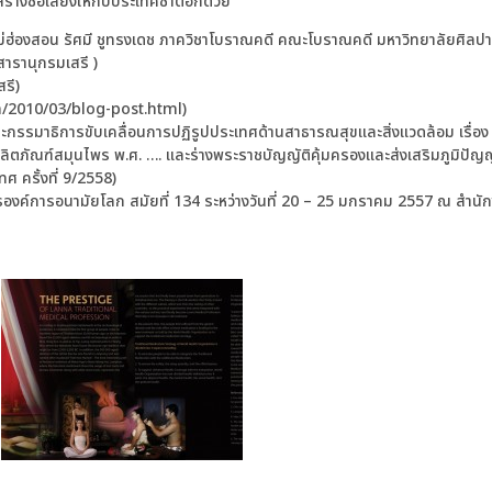
สร้างชื่อเสียงให้กับประเทศชาติอีกด้วย
ม่ฮ่องสอน รัศมี ชูทรงเดช ภาควิชาโบราณคดี คณะโบราณคดี มหาวิทยาลัยศิลป
สารานุกรมเสรี )
สรี)
/2010/03/blog-post.html)
ะกรรมาธิการขับเคลื่อนการปฏิรูปประเทศด้านสาธารณสุขและสิ่งแวดล้อม เรื
ิตภัณฑ์สมุนไพร พ.ศ. …. และร่างพระราชบัญญัติคุ้มครองและส่งเสริมภูมิปัญญ
 ครั้งที่ 9/2558)
ค์การอนามัยโลก สมัยที่ 134 ระหว่างวันที่ 20 – 25 มกราคม 2557 ณ สํานั