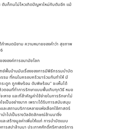
ับก็ทนไม่ไหวเกิดปัญหาใหม่กับตับอีก แม้
ได้กำหนดนิยาม ความหมายของคำว่า สุขภาพ
*6
พดีขององค์การอนามัยโลก
ทย์พื้นบ้านมันเรื่องของการมีพิธีกรรมบำบัด
ิธีกรรม ที่คนในครอบครัวมาร่วมกันทำให้ มี
กระดูก ถูกพิษร้อน ดับพิษร้อน" จะเห็นได้
้วตอนที่ทำการรักษาแบบพื้นเกิบทุกวิธี หมอ
่จะหาย และที่สำคัญค่าใช้จ่ายในการรักษาไม่
ื้นใจเป็นอย่างมาก เพราะได้รับการสนับสนุน
ลและสถานบริการหลายแห่งเลือกใช้ศาสตร์
นำไปเป็นรางวัลอัตลักษณ์ล้านนาซึ่ง
และสร้างมูลค่าเพิ่มให้เแก่ การบำบัดแบบ
วงการสปาล้านนา ประกาศศักดิ์ศรีศาสตร์การ