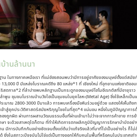
นบ้านล้านนา
กฐาน ในทางภาคเหนือเรา ที่แม่ฮ่องสอนพบว่ามีการอยู่อาศัยของมนุษย์ตั้งแต่สมัยก
ึง 13,000 ปี มีแหล่งโบราณคดีถึง 80 แหล่ง*1 ที่ เชียงใหม่ ที่อุทยานแห่งชาติอ
คริสตกาล*2 ที่ลำปางพบหลักฐานเป็นกระดูกของมนุษย์โฮโมอีเรกตัสที่มีอายุราว 50
วัดลำพูน ชุมชนโบราณบ้านวังไฮเป็นชุมชนในยุคโลหะ(Metal Age) ซึ่งใช้เหล็กเป็นเ
ระมาณ 2800-3000 ปีมาแล้ว การพบเครื่องมือหินร่วมอยู่ด้วย แสดงให้เห็นถึงก
ข้าสู่ยุคประวัติศาสตร์สมัยหริภุญไชยในที่สุด*4 แน่นอน หนึ่งในภูมิปัญญาการตั
ถูกผิด ผ่านการผสานวัฒนธรรมอื่นที่ผ่านเข้ามาไม่ว่าจะจากการค้าขาย การย้า
ักษา จะด้วยสาเหตุใดก็ตาม ที่ทำให้เกิดการตกผลึกภูมิปัญญาการรักษาบำบัดอย่า
าน มีการบันทึกกันอย่างชัดเจนตั้งแต่ต้นว่าแท้จริงแล้วที่มาที่ไปเป็นอย่างไร ก็ไม่
ด้ ยิ่งในสภาวะปัจจุบันไม่ใช่แต่เป็นทางออกให้กับคนในพื้นที่หรือคนในประเทศเท่