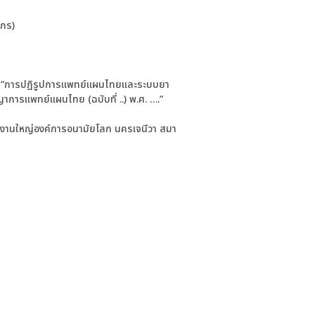
ากร)
่อง “การปฏิรูปการแพทย์แผนไทยและระบบยา
าการแพทย์แผนไทย (ฉบับที่ ..) พ.ศ. ….”
กงานใหญ่องค์การอนามัยโลก นครเจนีวา สมา