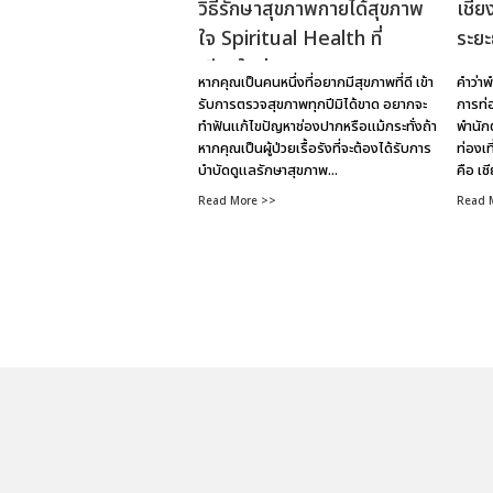
วิธีรักษาสุขภาพกายได้สุขภาพ
เชีย
ใจ Spiritual Health ที่
ระย
เชียงใหม่
หากคุณเป็นคนหนึ่งที่อยากมีสุขภาพที่ดี เข้า
คำว่า
รับการตรวจสุขภาพทุกปีมิได้ขาด อยากจะ
การท่อ
ทำฟันแก้ไขปัญหาช่องปากหรือแม้กระทั่งถ้า
พำนักต
หากคุณเป็นผู้ป่วยเรื้อรังที่จะต้องได้รับการ
ท่องเท
บำบัดดูแลรักษาสุขภาพ...
คือ เช
Read More >>
Read 